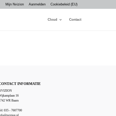
Mijn Nvizion
Aanmelden
Cookiebeleid (EU)
Cloud
Contact
CONTACT INFORMATIE
NVIZION
Wijkamplaan 16
3742 WR Baarn
el: 035 - 7607700
nfo@nvizion.nl