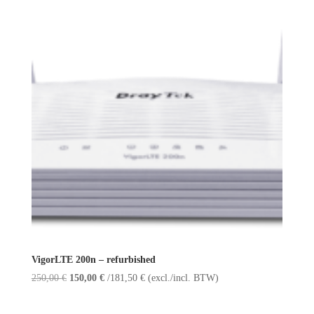
VigorLTE 200n – refurbished
Oorspronkelijke
Huidige
250,00
€
150,00
€
/
181,50
€
(excl./incl. BTW)
prijs
prijs
was:
is: