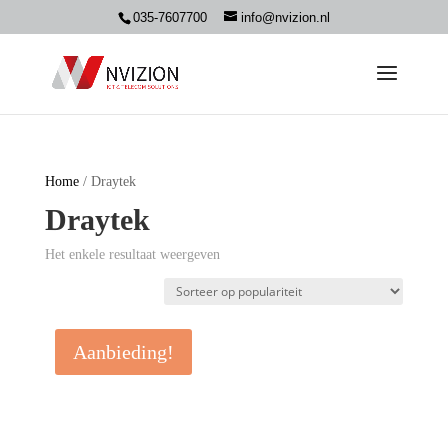
035-7607700
info@nvizion.nl
Home
/ Draytek
Draytek
Het enkele resultaat weergeven
Aanbieding!