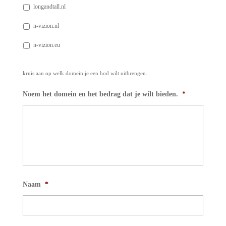
longandtall.nl
n-vizion.nl
n-vizion.eu
kruis aan op welk domein je een bod wilt uitbrengen.
Noem het domein en het bedrag dat je wilt bieden.
*
Naam
*