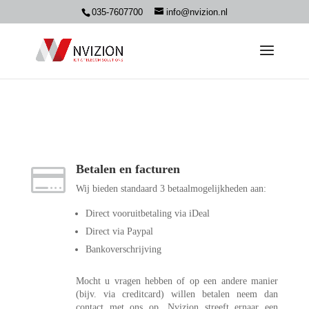
035-7607700
info@nvizion.nl
Betalen en facturen

Wij bieden standaard 3 betaalmogelijkheden aan:
Direct vooruitbetaling via iDeal
Direct via Paypal
Bankoverschrijving
Mocht u vragen hebben of op een andere manier
(bijv. via creditcard) willen betalen neem dan
contact met ons op. Nvizion streeft ernaar een